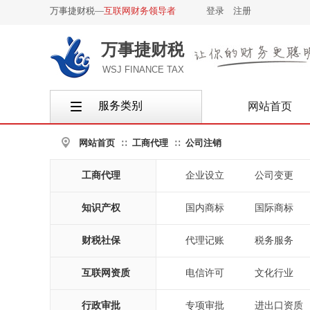
万事捷财税—
互联网财务领导者
登录
|
注册
万事捷财税
WSJ FINANCE TAX
服务类别
网站首页
按钮文本
网站首页
工商代理
公司注销
∷
∷
工商代理
企业设立
公司变更
|
|
知识产权
国内商标
国际商标
|
|
财税社保
代理记账
税务服务
|
|
互联网资质
电信许可
文化行业
|
|
行政审批
专项审批
进出口资质
|
|