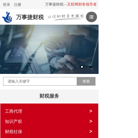
万事捷财税—
互联网财务领导者
登录
|
注册
万事捷财税
搜索
财税服务
>
工商代理
>
知识产权
>
财税社保